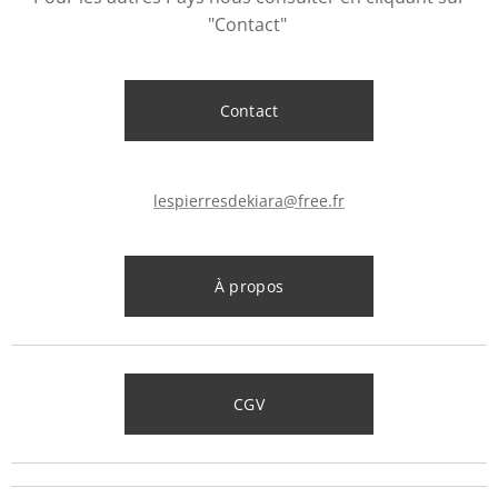
"Contact"
Contact
lespierresdekiara@free.fr
À propos
CGV