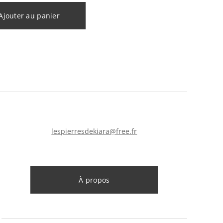
Ajouter au panier
lespierresdekiara@free.fr
À propos