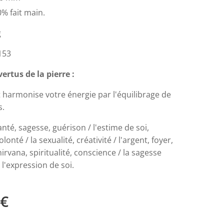
% fait main.
g
153
ertus de la pierre :
 harmonise votre énergie par l'équilibrage de
s.
nté, sagesse, guérison / l'estime de soi,
volonté / la sexualité, créativité / l'argent, foyer,
 nirvana, spiritualité, conscience / la sagesse
l'expression de soi.
€